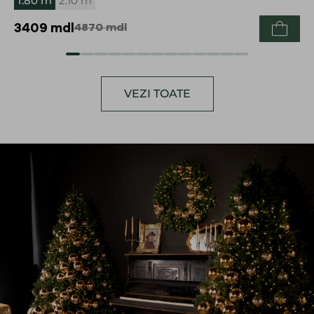
1.80 m
2.10 m
3409
mdl
4870
mdl
VEZI TOATE