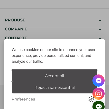
PRODUSE
COMPANIE
CONTACTE
We use cookies on our site to enhance your user
experience, provide personalized content, and
analyze our traffic.
Accept all
Reject non-essential
© BradAcasa, 2026
Politica de confidențialitate
Preferences
Termeni și condiții
Protecția consumatorilor
Elaborarea siteului - ilab.md