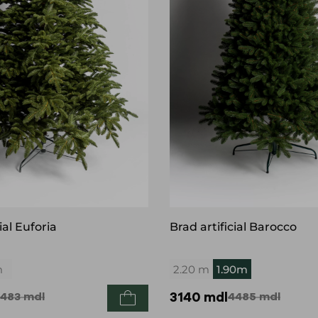
ial Euforia
Brad artificial Barocco
m
2.20 m
1.90m
483
mdl
3140
mdl
4485
mdl