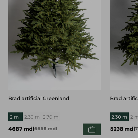
Brad artificial Greenland
Brad artific
2 m
2.30 m
2.70 m
2.30 m
2 
4687
mdl
6695
mdl
5238
mdl
7