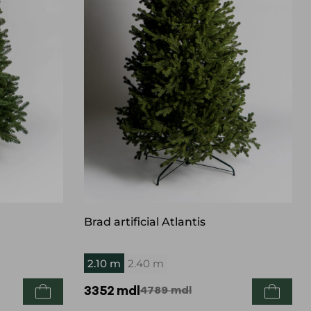
Brad artificial Atlantis
2.10 m
2.40 m
3352
mdl
4789
mdl