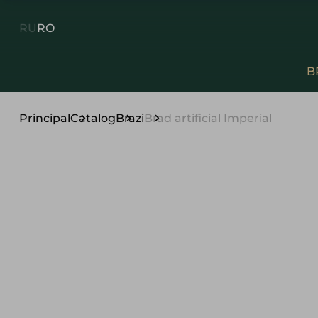
RU
RO
B
Principal
Catalog
Brazi
Brad artificial Imperial