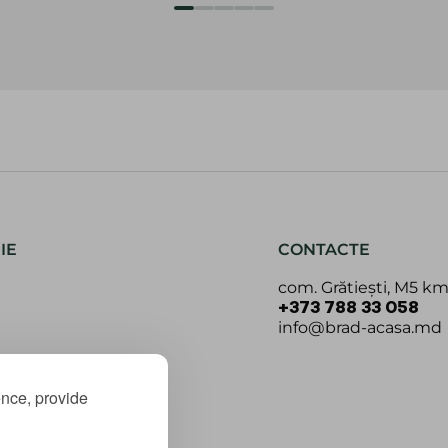
IE
CONTACTE
com. Grătiești, M5 km
+373 788 33 058
info@brad-acasa.md
ence, provide