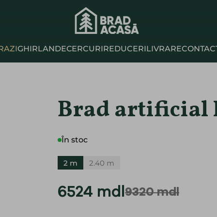
RAZI
GHIRLANDE
СERCURI
REDUCERI
LIVRARE
CONTAC
Brad artificial
În stoc
2 m
2.40 m
6524 mdl
9320 mdl