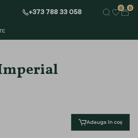
0
0
+373 788 33 058
TE
ÎN COȘ
CONTINUĂ CUMPĂRĂTURILE
 Imperial
Adauga în coș